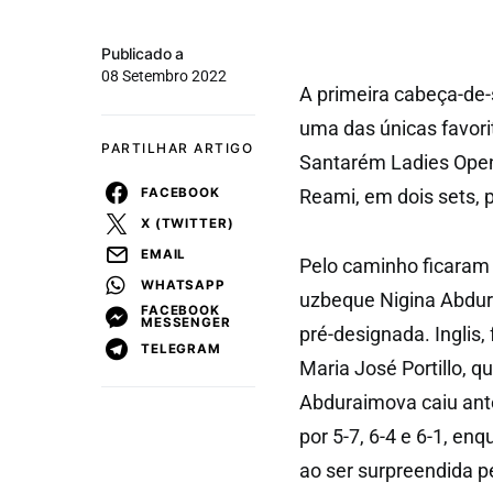
Publicado a
08 Setembro 2022
A primeira cabeça-de-s
uma das únicas favorit
PARTILHAR ARTIGO
Santarém Ladies Open,
FACEBOOK
Reami, em dois sets, p
X (TWITTER)
EMAIL
Pelo caminho ficaram a
WHATSAPP
uzbeque Nigina Abdura
FACEBOOK
MESSENGER
pré-designada. Inglis
TELEGRAM
Maria José Portillo, qu
Abduraimova caiu ante
por 5-7, 6-4 e 6-1, e
ao ser surpreendida pe