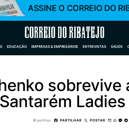
ASSINE O CORREIO DO RI
Correio do Ribatejo
O
EDUCAÇÃO
EMPRESAS & EMPRESÁRIOS
ENTREVISTAS
SAÚDE
henko sobrevive a
 Santarém Ladies
0
partilhas
PARTILHAR
POSTAR