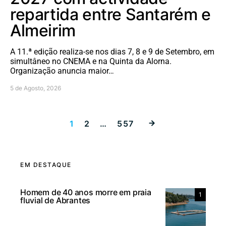
repartida entre Santarém e
Almeirim
A 11.ª edição realiza-se nos dias 7, 8 e 9 de Setembro, em
simultâneo no CNEMA e na Quinta da Alorna.
Organização anuncia maior…
5 de Agosto, 2026
Paginação dos
1
2
…
557
EM DESTAQUE
Homem de 40 anos morre em praia
1
fluvial de Abrantes