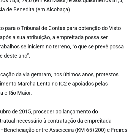
os 78,8, 79,6 (em Rio Maior) e aos quilómetros 81,3,
esia de Benedita (em Alcobaça).
to para o Tribunal de Contas para obtenção do Visto
 após a sua atribuição, a empreitada possa ser
rabalhos se iniciem no terreno, “o que se prevê possa
re deste ano”.
icação da via geraram, nos últimos anos, protestos
imento Marcha Lenta no IC2 e apoiados pelas
a e Rio Maior.
tubro de 2015, proceder ao lançamento do
ratual necessário à contratação da empreitada
Beneficiação entre Asseiceira (KM 65+200) e Freires