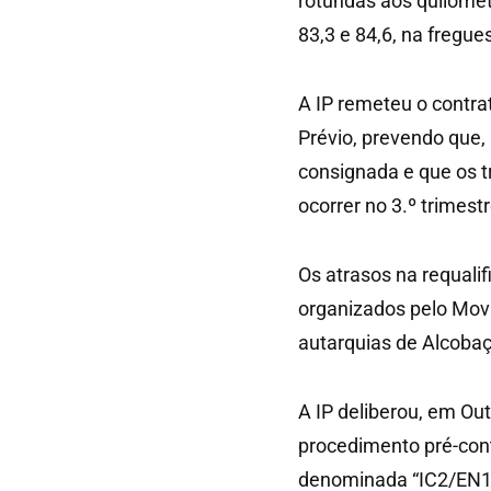
rotundas aos quilómetr
83,3 e 84,6, na fregu
A IP remeteu o contra
Prévio, prevendo que,
consignada e que os t
ocorrer no 3.º trimest
Os atrasos na requalif
organizados pelo Mov
autarquias de Alcobaç
A IP deliberou, em Ou
procedimento pré-cont
denominada “IC2/EN1–