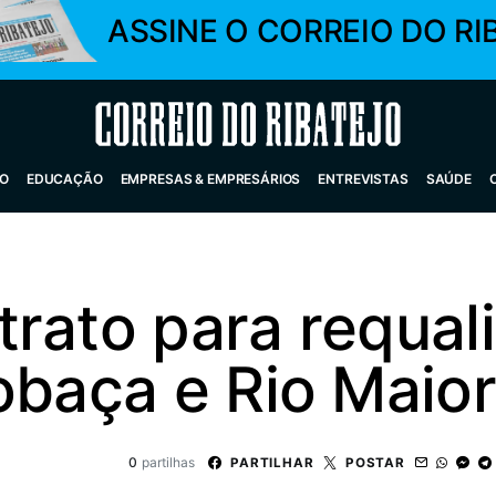
ASSINE O CORREIO DO RI
Correio do Ribatejo
O
EDUCAÇÃO
EMPRESAS & EMPRESÁRIOS
ENTREVISTAS
SAÚDE
rato para requal
obaça e Rio Maior
0
partilhas
PARTILHAR
POSTAR