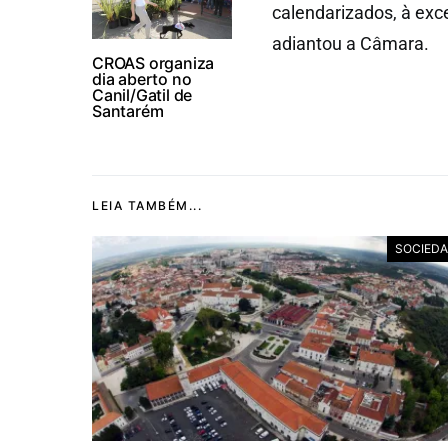
calendarizados, à exc
adiantou a Câmara.
CROAS organiza
dia aberto no
Canil/Gatil de
Santarém
LEIA TAMBÉM...
SOCIED