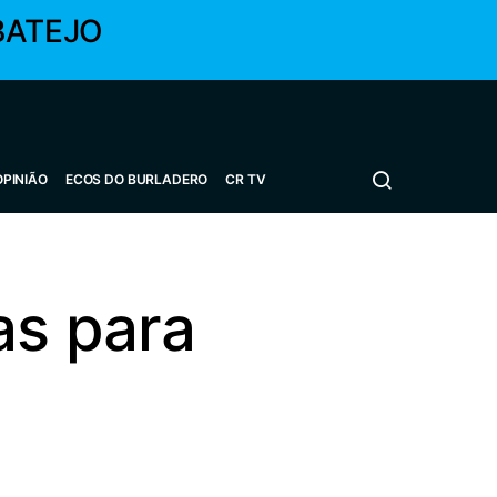
BATEJO
OPINIÃO
ECOS DO BURLADERO
CR TV
as para