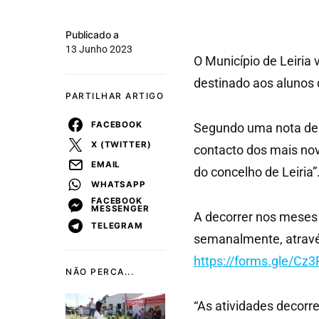
Publicado a
13 Junho 2023
O Município de Leiria 
destinado aos alunos d
PARTILHAR ARTIGO
FACEBOOK
Segundo uma nota de i
X (TWITTER)
contacto dos mais nov
EMAIL
do concelho de Leiria”
WHATSAPP
FACEBOOK
MESSENGER
A decorrer nos meses d
TELEGRAM
semanalmente, atravé
https://forms.gle/C
NÃO PERCA...
“As atividades decorr