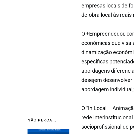
empresas locais de f
de-obra local às reai
O +Empreendedor, cons
económicas que visa 
dinamização económica
específicas potenciad
abordagens diferenciad
desejem desenvolver 
abordagem individual;
O “In Local – Animação
rede interinstituciona
NÃO PERCA...
socioprofissional de 