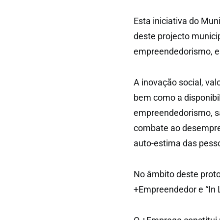
Esta iniciativa do M
deste projecto munici
empreendedorismo, es
A inovação social, va
bem como a disponibi
empreendedorismo, são
combate ao desempreg
auto-estima das pess
No âmbito deste prot
+Empreendedor e “In L