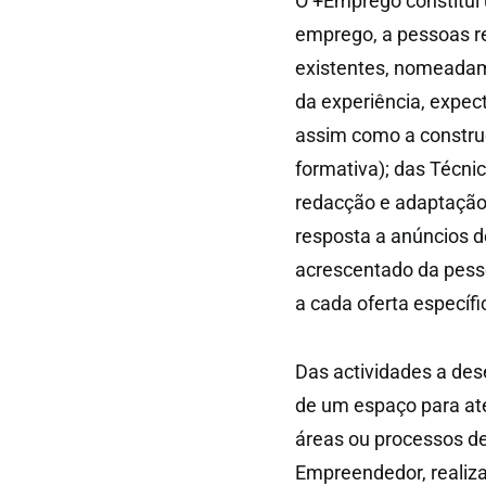
O +Emprego constitui 
emprego, a pessoas re
existentes, nomeadam
da experiência, expect
assim como a construç
formativa); das Técni
redacção e adaptação
resposta a anúncios d
acrescentado da pess
a cada oferta específi
Das actividades a de
de um espaço para at
áreas ou processos de
Empreendedor, realiz