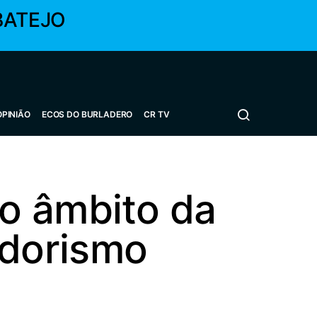
BATEJO
OPINIÃO
ECOS DO BURLADERO
CR TV
o âmbito da
dorismo