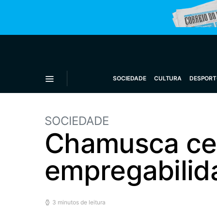
SOCIEDADE
CULTURA
DESPORT
SOCIEDADE
Chamusca cel
empregabili
3 minutos de leitura