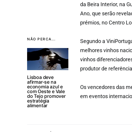
da Beira Interior, na 
Ano, que serão revelad
prémios, no Centro Log
NÃO PERCA...
Segundo a ViniPortugal
melhores vinhos nacio
vinhos diferenciadore
produtor de referênci
Lisboa deve
afirmar-se na
economia azul e
Os vencedores das med
com Oeste e Vale
do Tejo promover
em eventos internacion
estratégia
alimentar