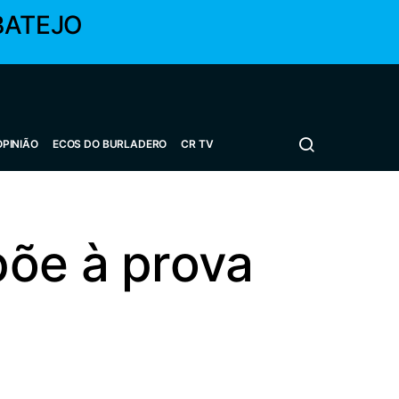
BATEJO
OPINIÃO
ECOS DO BURLADERO
CR TV
põe à prova