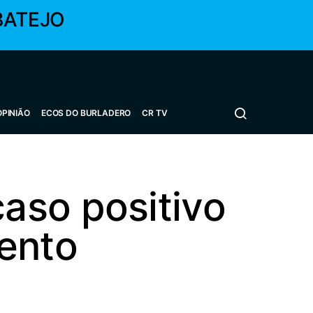
BATEJO
OPINIÃO
ECOS DO BURLADERO
CR TV
aso positivo
mento