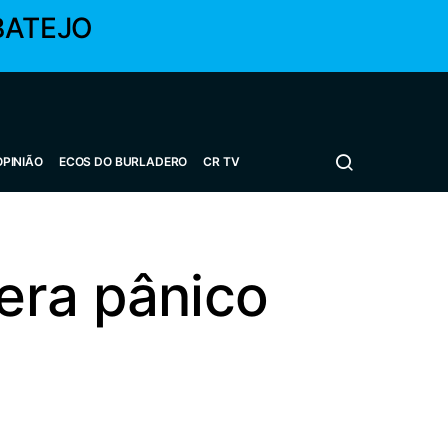
BATEJO
OPINIÃO
ECOS DO BURLADERO
CR TV
era pânico