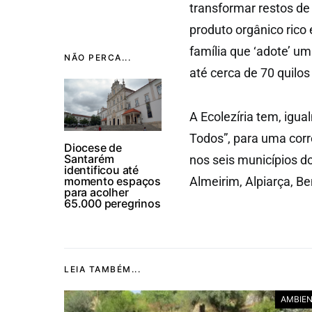
transformar restos de
produto orgânico rico 
família que ‘adote’ um
NÃO PERCA...
até cerca de 70 quilo
A Ecolezíria tem, igu
Todos”, para uma corr
Diocese de
Santarém
nos seis municípios d
identificou até
momento espaços
Almeirim, Alpiarça, B
para acolher
65.000 peregrinos
LEIA TAMBÉM...
AMBIE