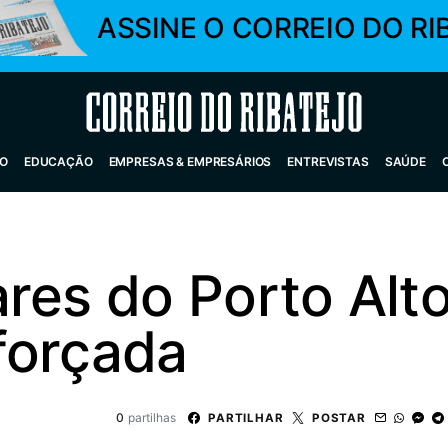
ASSINE O CORREIO DO RI
Correio do Ribatejo
O
EDUCAÇÃO
EMPRESAS & EMPRESÁRIOS
ENTREVISTAS
SAÚDE
ares do Porto Alt
forçada
0
partilhas
PARTILHAR
POSTAR