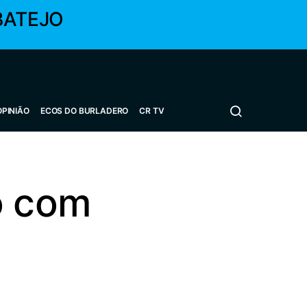
BATEJO
OPINIÃO
ECOS DO BURLADERO
CR TV
o com