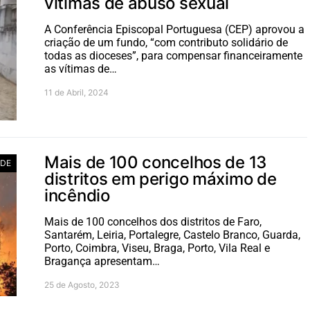
vítimas de abuso sexual
A Conferência Episcopal Portuguesa (CEP) aprovou a
criação de um fundo, “com contributo solidário de
todas as dioceses”, para compensar financeiramente
as vítimas de…
11 de Abril, 2024
Mais de 100 concelhos de 13
ADE
distritos em perigo máximo de
incêndio
Mais de 100 concelhos dos distritos de Faro,
Santarém, Leiria, Portalegre, Castelo Branco, Guarda,
Porto, Coimbra, Viseu, Braga, Porto, Vila Real e
Bragança apresentam…
25 de Agosto, 2023