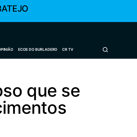
BATEJO
OPINIÃO
ECOS DO BURLADERO
CR TV
oso que se
cimentos