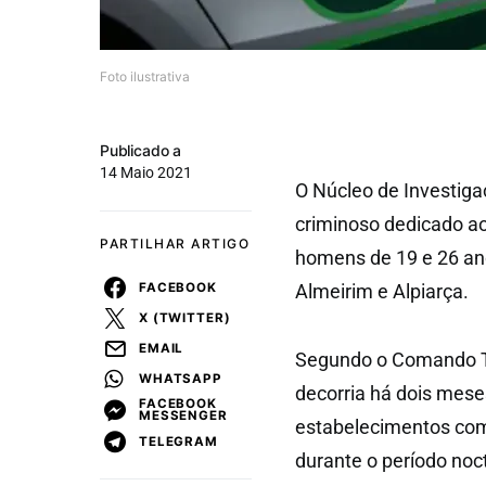
Foto ilustrativa
Publicado a
14 Maio 2021
O Núcleo de Investig
criminoso dedicado ao
PARTILHAR ARTIGO
homens de 19 e 26 ano
FACEBOOK
Almeirim e Alpiarça.
X (TWITTER)
EMAIL
Segundo o Comando Ter
WHATSAPP
decorria há dois mese
FACEBOOK
MESSENGER
estabelecimentos com
TELEGRAM
durante o período noc