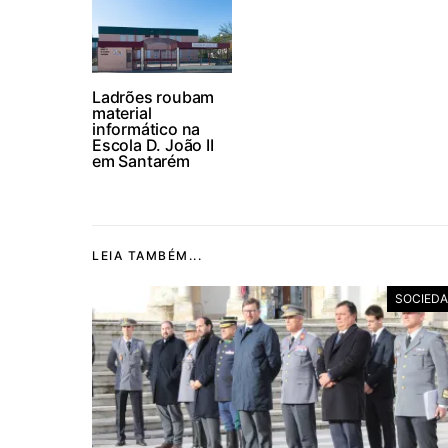
Ladrões roubam
material
informático na
Escola D. João II
em Santarém
LEIA TAMBÉM...
SOCIED