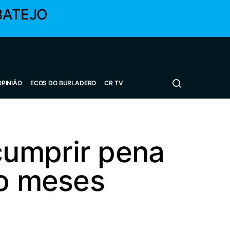
BATEJO
OPINIÃO
ECOS DO BURLADERO
CR TV
cumprir pena
ro meses