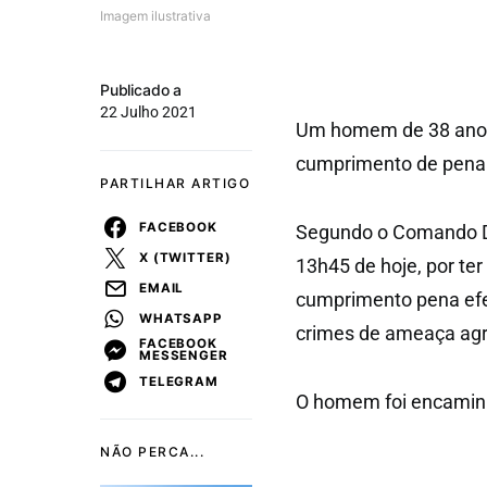
Imagem ilustrativa
Publicado a
22 Julho 2021
Um homem de 38 anos d
cumprimento de pena 
PARTILHAR ARTIGO
FACEBOOK
Segundo o Comando Di
X (TWITTER)
13h45 de hoje, por te
EMAIL
cumprimento pena efec
WHATSAPP
crimes de ameaça ag
FACEBOOK
MESSENGER
TELEGRAM
O homem foi encaminh
NÃO PERCA...