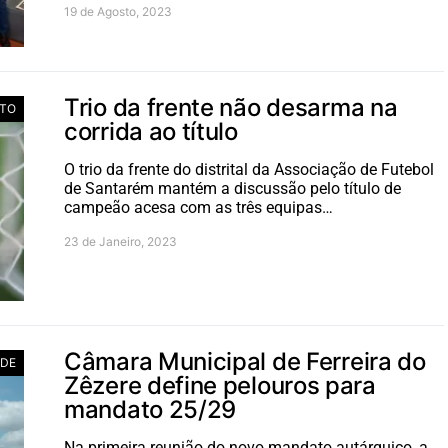
19 de Agosto, 2023
Trio da frente não desarma na
TO
corrida ao título
O trio da frente do distrital da Associação de Futebol
de Santarém mantém a discussão pelo título de
campeão acesa com as três equipas…
23 de Janeiro, 2023
Câmara Municipal de Ferreira do
ADE
Zêzere define pelouros para
mandato 25/29
Na primeira reunião do novo mandato autárquico, a