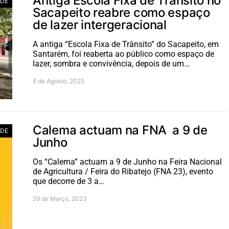
Antiga Escola Fixa de Trânsito no
ADE
Sacapeito reabre como espaço
de lazer intergeracional
A antiga “Escola Fixa de Trânsito” do Sacapeito, em
Santarém, foi reaberta ao público como espaço de
lazer, sombra e convivência, depois de um…
6 de Agosto, 2025
Calema actuam na FNA a 9 de
ADE
Junho
Os “Calema” actuam a 9 de Junho na Feira Nacional
de Agricultura / Feira do Ribatejo (FNA 23), evento
que decorre de 3 a…
29 de Março, 2023