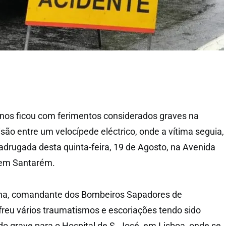
os ficou com ferimentos considerados graves na
são entre um velocípede eléctrico, onde a vítima seguia,
rugada desta quinta-feira, 19 de Agosto, na Avenida
 em Santarém.
ina, comandante dos Bombeiros Sapadores de
freu vários traumatismos e escoriações tendo sido
o grave para o Hospital de S. José, em Lisboa, onde se