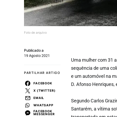
Foto de arquivo
Publicado a
19 Agosto 2021
Uma mulher com 31 an
sequência de uma coli
PARTILHAR ARTIGO
e um automóvel na mad
FACEBOOK
D. Afonso Henriques,
X (TWITTER)
EMAIL
Segundo Carlos Graz
WHATSAPP
Santarém, a vítima so
FACEBOOK
MESSENGER
transportada em estad