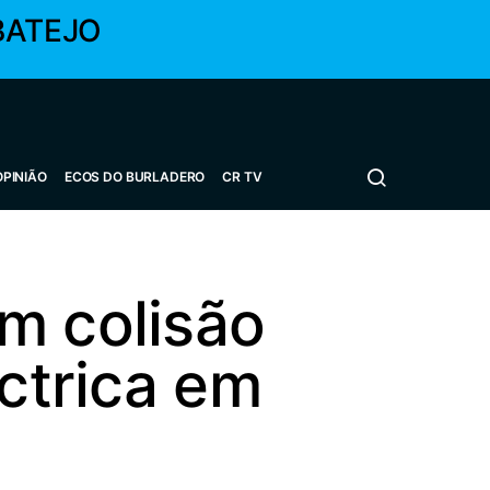
BATEJO
OPINIÃO
ECOS DO BURLADERO
CR TV
m colisão
éctrica em