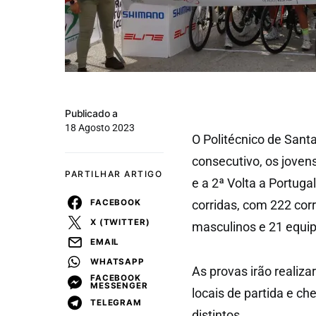
Publicado a
18 Agosto 2023
O Politécnico de Sant
consecutivo, os jovens
PARTILHAR ARTIGO
e a 2ª Volta a Portug
FACEBOOK
corridas, com 222 corr
X (TWITTER)
masculinos e 21 equip
EMAIL
WHATSAPP
As provas irão realiza
FACEBOOK
MESSENGER
locais de partida e c
TELEGRAM
distintos.