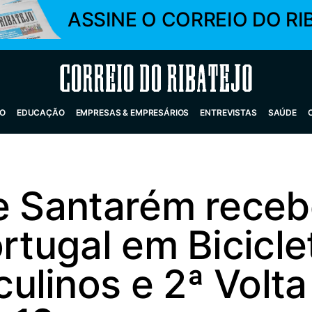
ASSINE O CORREIO DO RI
Correio do Ribatejo
O
EDUCAÇÃO
EMPRESAS & EMPRESÁRIOS
ENTREVISTAS
SAÚDE
e Santarém receb
ortugal em Bicicle
linos e 2ª Volta