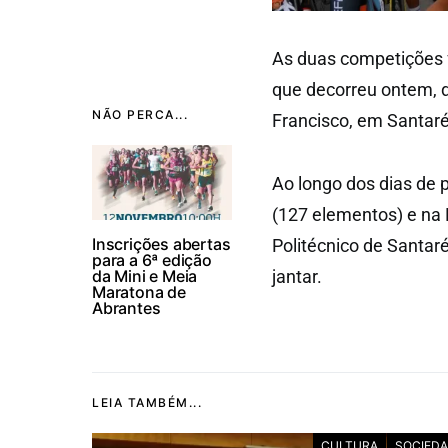
As duas competições f
que decorreu ontem, d
NÃO PERCA...
Francisco, em Santar
Ao longo dos dias de p
(127 elementos) e na
Inscrições abertas
Politécnico de Santar
para a 6ª edição
da Mini e Meia
jantar.
Maratona de
Abrantes
LEIA TAMBÉM...
CULTURA
SOCIED