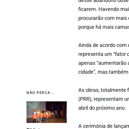
desse abandono observ
ficarem. Havendo mai
procurarão com mais c
porque há mais camas 
Ainda de acordo com 
representa um “fator 
apenas “aumentarão a 
cidade”, mas também 
As obras, totalmente 
NÃO PERCA...
(PRR), representam u
abril do próximo ano.
A cerimónia de lançam