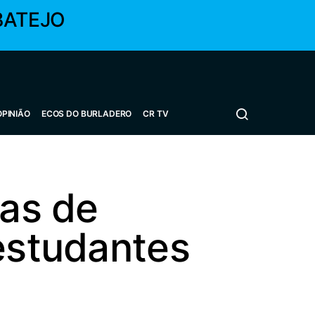
BATEJO
OPINIÃO
ECOS DO BURLADERO
CR TV
ras de
 estudantes