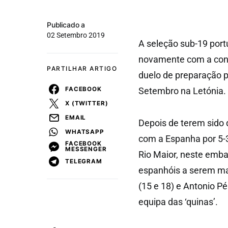
Publicado a
02 Setembro 2019
A seleção sub-19 port
novamente com a cong
PARTILHAR ARTIGO
duelo de preparação p
FACEBOOK
Setembro na Letónia.
X (TWITTER)
EMAIL
Depois de terem sido 
WHATSAPP
com a Espanha por 5-3
FACEBOOK
MESSENGER
Rio Maior, neste emba
TELEGRAM
espanhóis a serem mar
(15 e 18) e Antonio P
equipa das ‘quinas’.