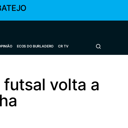
BATEJO
OPINIÃO
ECOS DO BURLADERO
CR TV
utsal volta a
nha