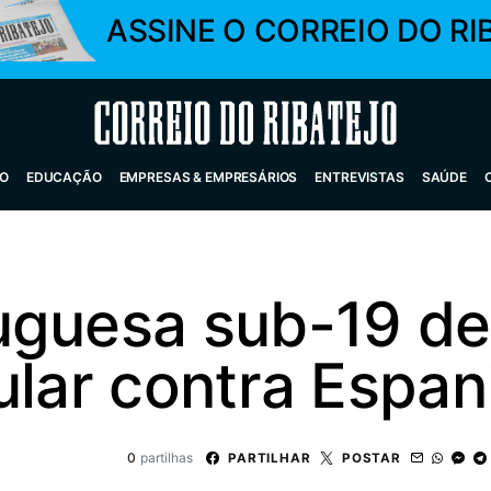
ASSINE O CORREIO DO RI
Correio do Ribatejo
O
EDUCAÇÃO
EMPRESAS & EMPRESÁRIOS
ENTREVISTAS
SAÚDE
guesa sub-19 de f
ular contra Espa
0
partilhas
PARTILHAR
POSTAR