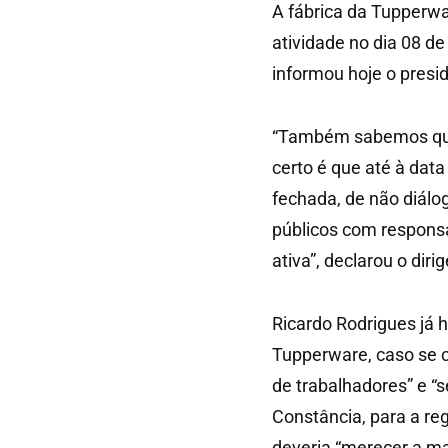
A fábrica da Tupperwa
atividade no dia 08 de
informou hoje o presi
“Também sabemos que 
certo é que até à dat
fechada, de não diál
públicos com responsa
ativa”, declarou o dirig
Ricardo Rodrigues já 
Tupperware, caso se c
de trabalhadores” e “
Constância, para a re
deveria “merecer a m