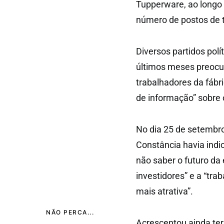
Tupperware, ao longo 
número de postos de tr
Diversos partidos polí
últimos meses preocu
trabalhadores da fábr
de informação” sobre 
No dia 25 de setembr
Constância havia indi
não saber o futuro d
investidores” e a “tra
mais atrativa”.
NÃO PERCA...
Acrescentou ainda ter