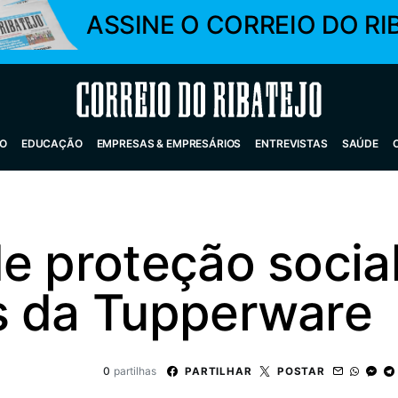
ASSINE O CORREIO DO RI
Correio do Ribatejo
O
EDUCAÇÃO
EMPRESAS & EMPRESÁRIOS
ENTREVISTAS
SAÚDE
e proteção socia
s da Tupperware
0
partilhas
PARTILHAR
POSTAR