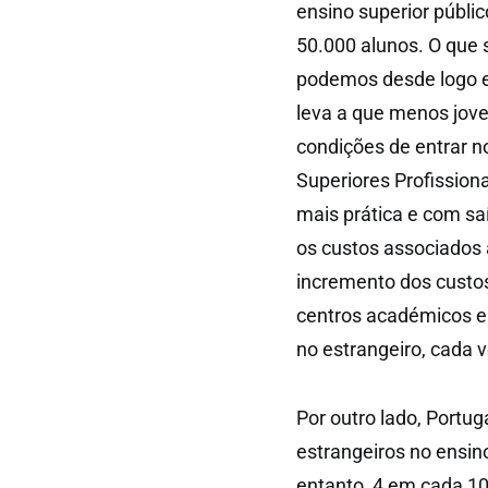
ensino superior públi
50.000 alunos. O que s
podemos desde logo e
leva a que menos jov
condições de entrar no
Superiores Profissio
mais prática e com saí
os custos associados
incremento dos custo
centros académicos e
no estrangeiro, cada
Por outro lado, Portu
estrangeiros no ensin
entanto, 4 em cada 10