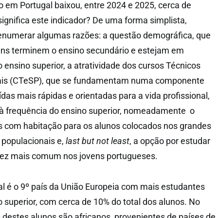
co em Portugal baixou, entre 2024 e 2025, cerca de
ignifica este indicador? De uma forma simplista,
numerar algumas razões: a questão demográfica, que
ens terminem o ensino secundário e estejam em
 ensino superior, a atratividade dos cursos Técnicos
nais (CTeSP), que se fundamentam numa componente
das mais rápidas e orientadas para a vida profissional,
 à frequência do ensino superior, nomeadamente o
s com habitação para os alunos colocados nos grandes
 populacionais e,
last but not least
, a opção por estudar
 vez mais comum nos jovens portugueses.
gal é o 9º país da União Europeia com mais estudantes
o superior, com cerca de 10% do total dos alunos. No
 destes alunos são africanos, provenientes de países de