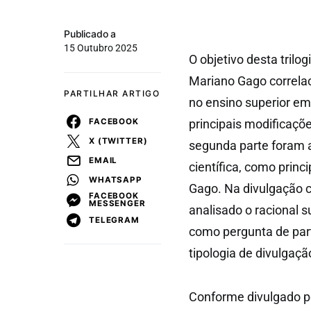
Publicado a
15 Outubro 2025
O objetivo desta trilo
Mariano Gago correla
PARTILHAR ARTIGO
no ensino superior em
FACEBOOK
principais modificaçõ
X (TWITTER)
segunda parte foram a
EMAIL
científica, como prin
WHATSAPP
Gago. Na divulgação ci
FACEBOOK
MESSENGER
analisado o racional s
TELEGRAM
como pergunta de parti
tipologia de divulgaçã
Conforme divulgado pe