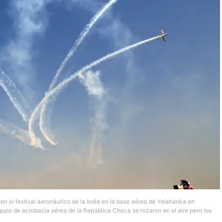
n el festival aeronáutico de la India en la base aérea de Yelahanka en
equpo de acrobacia aérea de la República Checa se rozaron en el aire pero los