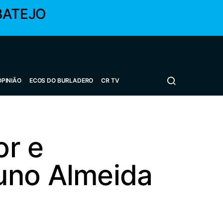
BATEJO
OPINIÃO
ECOS DO BURLADERO
CR TV
or e
uno Almeida