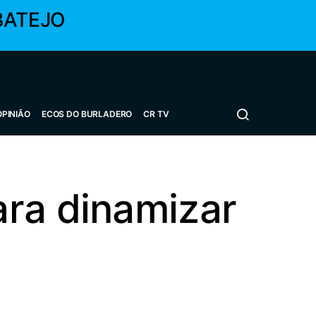
BATEJO
OPINIÃO
ECOS DO BURLADERO
CR TV
ara dinamizar