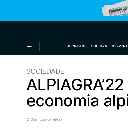
SOCIEDADE
CULTURA
DESPORT
SOCIEDADE
ALPIAGRA’22 
economia alp
3 minutos de leitura