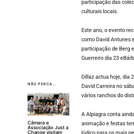
participação das cole
culturais locais.
Este ano, o evento re
como David Antunes e 
participação de Berg 
Guerreiro dia 23 eBárb
Dillaz actua hoje, dia 
NÃO PERCA...
David Carreira no sába
vários ranchos do dist
A Alpiagra conta ain
Câmara e
animação e festas te
Associação Just a
Change visitam
lúdico para os mais p