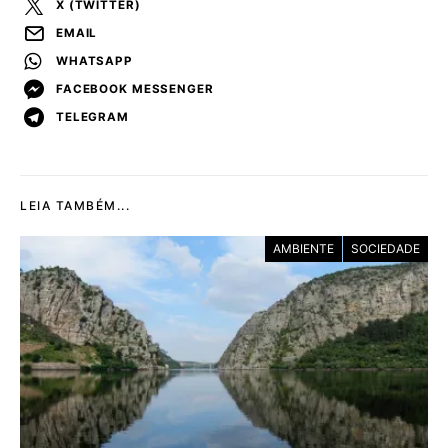
X (TWITTER)
EMAIL
WHATSAPP
FACEBOOK MESSENGER
TELEGRAM
LEIA TAMBÉM...
AMBIENTE
SOCIEDADE