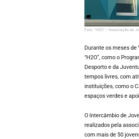
Foto: “H2O” – Associação de J
Durante os meses de V
“H2O”, como o Program
Desporto e da Juvent
tempos livres, com at
instituições, como o 
espaços verdes e apo
O Intercâmbio de Jove
realizados pela assoc
com mais de 50 jovens