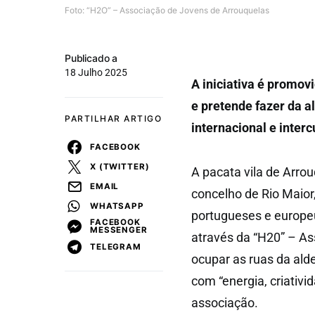
Foto: “H2O” – Associação de Jovens de Arrouquelas
Publicado a
18 Julho 2025
A iniciativa é promo
e pretende fazer da a
PARTILHAR ARTIGO
internacional e interc
FACEBOOK
X (TWITTER)
A pacata vila de Arro
EMAIL
concelho de Rio Maior
WHATSAPP
portugueses e europeu
FACEBOOK
MESSENGER
através da “H20” – As
TELEGRAM
ocupar as ruas da ald
com “energia, criativ
associação.