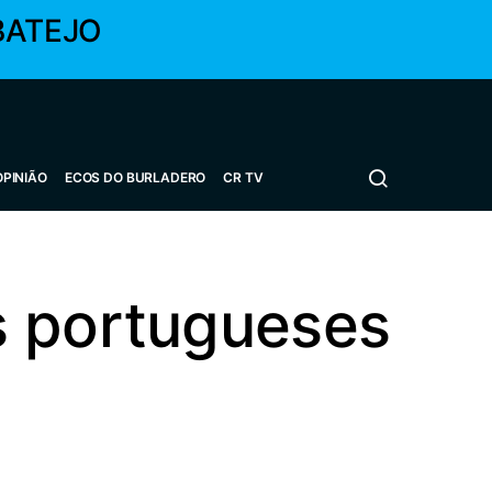
BATEJO
OPINIÃO
ECOS DO BURLADERO
CR TV
s portugueses