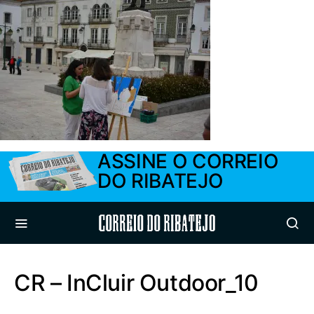
ASSINE O CORREIO
DO RIBATEJO
Correio do Ribatejo
CR – InCluir Outdoor_10