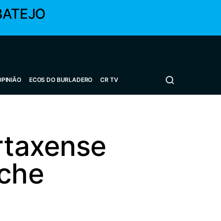
BATEJO
OPINIÃO
ECOS DO BURLADERO
CR TV
artaxense
che