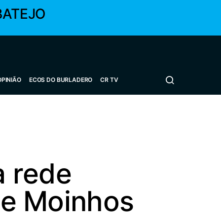
BATEJO
OPINIÃO
ECOS DO BURLADERO
CR TV
a rede
 de Moinhos