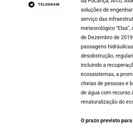
da Pucariça, Arco, Al
TELEGRAM
soluções de engenhari
serviço das infraestr
meteorológico “Elsa”, 
de Dezembro de 2019
passagens hidráulicas
desobstrução, regular
incluindo a recuperaç
ecossistemas, a prom
cheias de pessoas e b
de água com recurso à
renaturalização do ec
O prazo previsto para