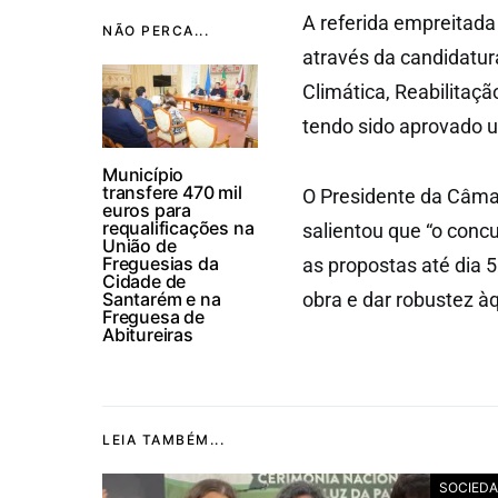
A referida empreita
NÃO PERCA...
através da candidatur
Climática, Reabilitaç
tendo sido aprovado u
Município
transfere 470 mil
O Presidente da Câma
euros para
requalificações na
salientou que “o conc
União de
Freguesias da
as propostas até dia 
Cidade de
Santarém e na
obra e dar robustez à
Freguesa de
Abitureiras
LEIA TAMBÉM...
SOCIED