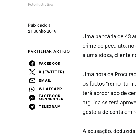
Foto ilustrativa
Publicado a
21 Junho 2019
Uma bancária de 43 a
crime de peculato, no 
PARTILHAR ARTIGO
a uma idosa, cliente 
FACEBOOK
X (TWITTER)
Uma nota da Procurad
EMAIL
os factos “remontam a
WHATSAPP
terá apropriado de cer
FACEBOOK
MESSENGER
arguida se terá aprov
TELEGRAM
gestora de conta em r
A acusação, deduzida 