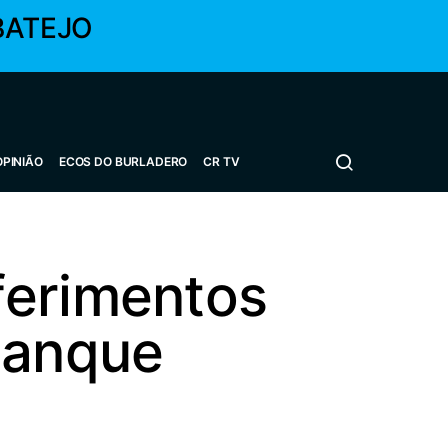
BATEJO
OPINIÃO
ECOS DO BURLADERO
CR TV
ferimentos
tanque