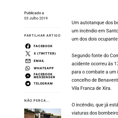
Publicado a
03 Julho 2019
Um autotanque dos bo
um incêndio em Santo 
PARTILHAR ARTIGO
um dos dois ocupantes 
FACEBOOK
X (TWITTER)
Segundo fonte do Com
EMAIL
acidente ocorreu às 1
WHATSAPP
para o combate a um 
FACEBOOK
MESSENGER
concelho de Benavente
TELEGRAM
Vila Franca de Xira.
NÃO PERCA...
O incêndio, que já est
viaturas dos bombeir