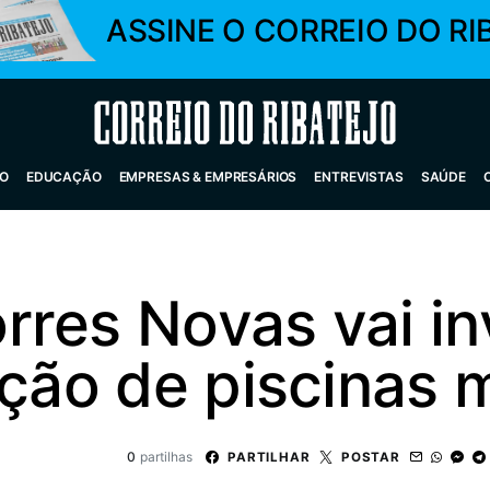
ASSINE O CORREIO DO RI
Correio do Ribatejo
O
EDUCAÇÃO
EMPRESAS & EMPRESÁRIOS
ENTREVISTAS
SAÚDE
res Novas vai inv
ação de piscinas 
0
partilhas
PARTILHAR
POSTAR