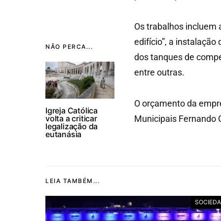
Os trabalhos incluem a
edifício”, a instalaç
NÃO PERCA...
dos tanques de compen
entre outras.
O orçamento da empre
Igreja Católica
volta a criticar
Municipais Fernando C
legalização da
eutanásia
LEIA TAMBÉM...
SOCIED