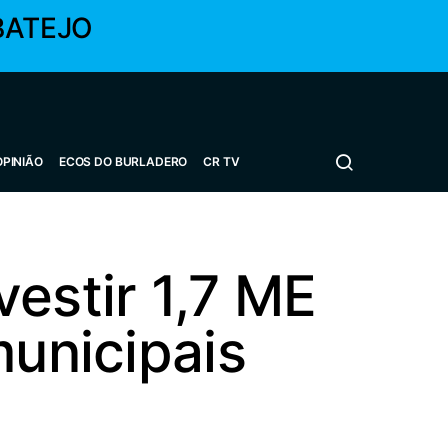
BATEJO
OPINIÃO
ECOS DO BURLADERO
CR TV
estir 1,7 ME
municipais