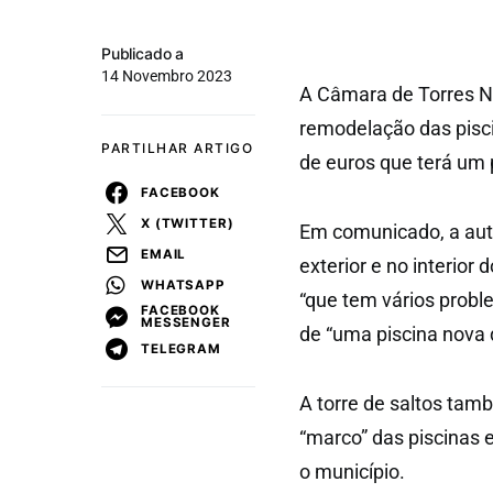
Publicado a
14 Novembro 2023
A Câmara de Torres No
remodelação das pisci
PARTILHAR ARTIGO
de euros que terá um 
FACEBOOK
X (TWITTER)
Em comunicado, a autar
EMAIL
exterior e no interior 
WHATSAPP
“que tem vários probl
FACEBOOK
MESSENGER
de “uma piscina nova 
TELEGRAM
A torre de saltos tam
“marco” das piscinas e
o município.