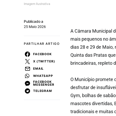
Imagem Ilustrativa
Publicado a
25 Maio 2026
A Câmara Municipal d
mais pequenos no âmb
PARTILHAR ARTIGO
dias 28 e 29 de Maio,
FACEBOOK
Quinta das Pratas qu
X (TWITTER)
brincadeiras, repleto 
EMAIL
WHATSAPP
O Município promete q
FACEBOOK
MESSENGER
desfrutar de insufláv
TELEGRAM
Gym, bolhas de sabão 
mascotes divertidas, 
tradicionais e muitas 