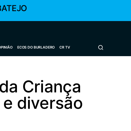
BATEJO
OPINIÃO
ECOS DO BURLADERO
CR TV
 da Criança
 e diversão