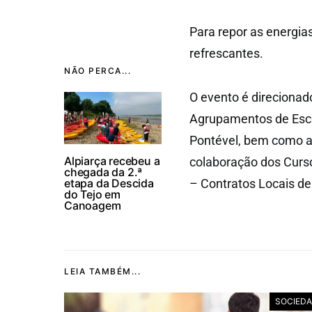
Para repor as energia
refrescantes.
NÃO PERCA...
O evento é direcionado
Agrupamentos de Esco
Pontével, bem como as
Alpiarça recebeu a
colaboração dos Curso
chegada da 2.ª
etapa da Descida
– Contratos Locais de
do Tejo em
Canoagem
LEIA TAMBÉM...
SOCIED