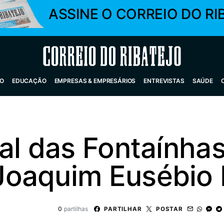
ASSINE O CORREIO DO RI
Correio do Ribatejo
O
EDUCAÇÃO
EMPRESAS & EMPRESÁRIOS
ENTREVISTAS
SAÚDE
al das Fontaínha
oaquim Eusébio 
0
partilhas
PARTILHAR
POSTAR