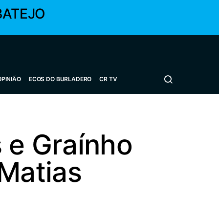
BATEJO
OPINIÃO
ECOS DO BURLADERO
CR TV
s e Graínho
Matias