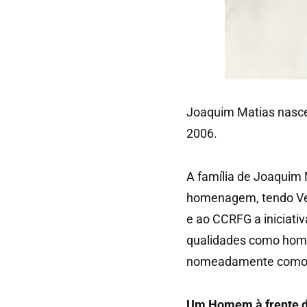
Joaquim Matias nasce
2006.
A família de Joaquim
homenagem, tendo Ver
e ao CCRFG a iniciati
qualidades como homem
nomeadamente como di
Um Homem à frente d