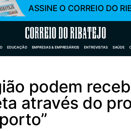
ASSINE O CORREIO DO RI
Correio do Ribatejo
O
EDUCAÇÃO
EMPRESAS & EMPRESÁRIOS
ENTREVISTAS
SAÚDE
gião podem receb
eta através do p
porto”