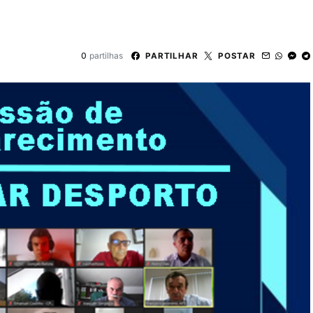
0
partilhas
PARTILHAR
POSTAR