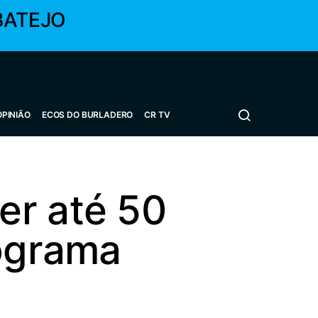
BATEJO
OPINIÃO
ECOS DO BURLADERO
CR TV
er até 50
rograma