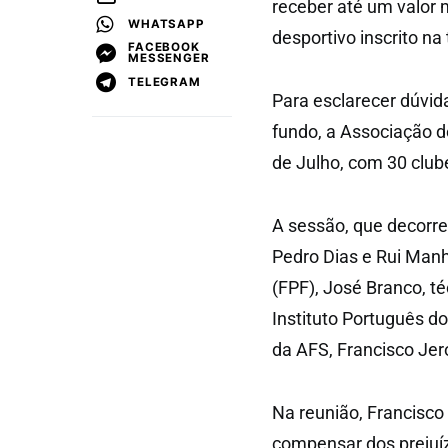
receber até um valor 
WHATSAPP
desportivo inscrito n
FACEBOOK
MESSENGER
TELEGRAM
Para esclarecer dúvid
fundo, a Associação d
de Julho, com 30 clube
A sessão, que decorre
Pedro Dias e Rui Man
(FPF), José Branco, té
Instituto Português d
da AFS, Francisco Jer
Na reunião, Francisc
compensar dos preju