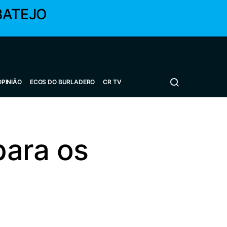
BATEJO
OPINIÃO
ECOS DO BURLADERO
CR TV
para os