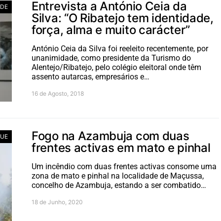
Entrevista a António Ceia da
ADE
Silva: “O Ribatejo tem identidade,
força, alma e muito carácter”
António Ceia da Silva foi reeleito recentemente, por
unanimidade, como presidente da Turismo do
Alentejo/Ribatejo, pelo colégio eleitoral onde têm
assento autarcas, empresários e…
16 de Agosto, 2018
Fogo na Azambuja com duas
UE
frentes activas em mato e pinhal
Um incêndio com duas frentes activas consome uma
zona de mato e pinhal na localidade de Maçussa,
concelho de Azambuja, estando a ser combatido…
18 de Junho, 2020