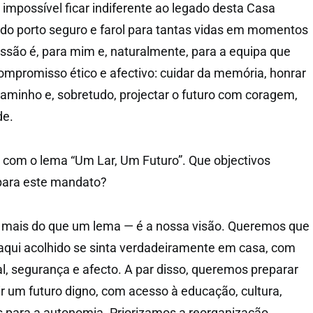
 impossível ficar indiferente ao legado desta Casa
ido porto seguro e farol para tantas vidas em momentos
issão é, para mim e, naturalmente, para a equipa que
promisso ético e afectivo: cuidar da memória, honrar
aminho e, sobretudo, projectar o futuro com coragem,
de.
 com o lema “Um Lar, Um Futuro”. Que objectivos
m para este mandato?
é mais do que um lema — é a nossa visão. Queremos que
aqui acolhido se sinta verdadeiramente em casa, com
l, segurança e afecto. A par disso, queremos preparar
r um futuro digno, com acesso à educação, cultura,
 para a autonomia. Priorizamos a reorganização