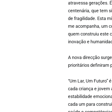
atravessa gerações. É
centenária, que tem s
de fragilidade. Esta m
me acompanha, um com
quem construiu este c
inovação e humanida
A nova direcção surge
prioritários definira
“Um Lar, Um Futuro” 
cada criança e jovem 
estabilidade emociona
cada um para construi
saúde e competências