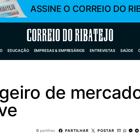
ASSINE O CORREIO DO RI
Correio do Ribatejo
O
EDUCAÇÃO
EMPRESAS & EMPRESÁRIOS
ENTREVISTAS
SAÚDE
igeiro de mercad
ave
0
partilhas
PARTILHAR
POSTAR