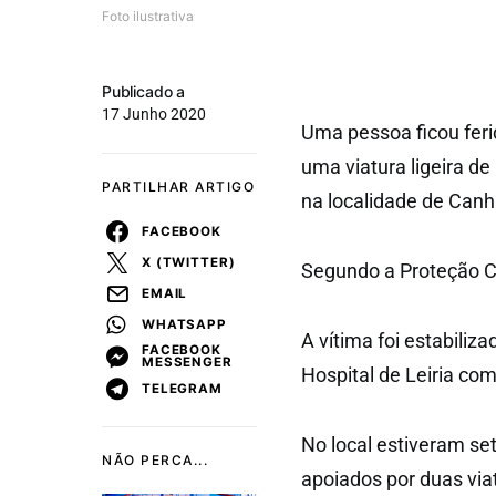
Foto ilustrativa
Publicado a
17 Junho 2020
Uma pessoa ficou fer
uma viatura ligeira d
PARTILHAR ARTIGO
na localidade de Canh
FACEBOOK
X (TWITTER)
Segundo a Proteção Civ
EMAIL
WHATSAPP
A vítima foi estabiliz
FACEBOOK
MESSENGER
Hospital de Leiria co
TELEGRAM
No local estiveram s
NÃO PERCA...
apoiados por duas via