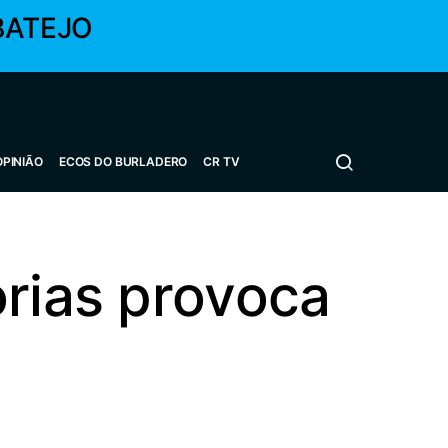
BATEJO
OPINIÃO
ECOS DO BURLADERO
CR TV
orias provoca