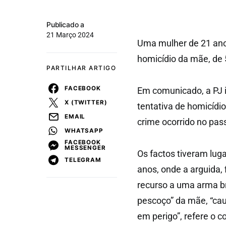
Publicado a
21 Março 2024
Uma mulher de 21 anos
homicídio da mãe, de 5
PARTILHAR ARTIGO
FACEBOOK
Em comunicado, a PJ in
X (TWITTER)
tentativa de homicídi
EMAIL
crime ocorrido no pas
WHATSAPP
FACEBOOK
MESSENGER
Os factos tiveram luga
TELEGRAM
anos, onde a arguida, 
recurso a uma arma br
pescoço” da mãe, “cau
em perigo”, refere o 