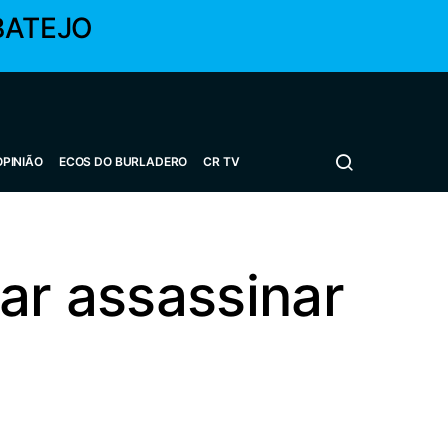
BATEJO
OPINIÃO
ECOS DO BURLADERO
CR TV
ar assassinar