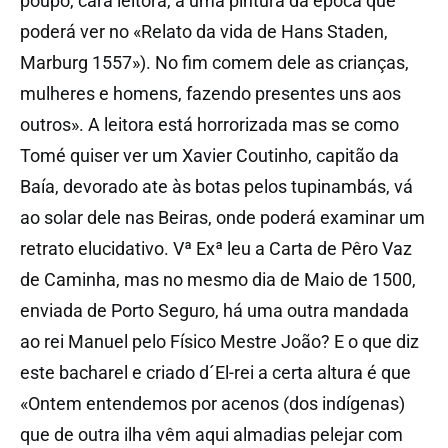
poupo, cara leitora, a uma pintura da época que
poderá ver no «Relato da vida de Hans Staden,
Marburg 1557»). No fim comem dele as crianças,
mulheres e homens, fazendo presentes uns aos
outros». A leitora está horrorizada mas se como
Tomé quiser ver um Xavier Coutinho, capitão da
Baía, devorado ate às botas pelos tupinambás, vá
ao solar dele nas Beiras, onde poderá examinar um
retrato elucidativo. Vª Exª leu a Carta de Pêro Vaz
de Caminha, mas no mesmo dia de Maio de 1500,
enviada de Porto Seguro, há uma outra mandada
ao rei Manuel pelo Físico Mestre João? E o que diz
este bacharel e criado d´El-rei a certa altura é que
«Ontem entendemos por acenos (dos indígenas)
que de outra ilha vêm aqui almadias pelejar com