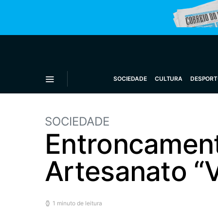
SOCIEDADE
CULTURA
DESPORT
SOCIEDADE
Entroncament
Artesanato “
1 minuto de leitura