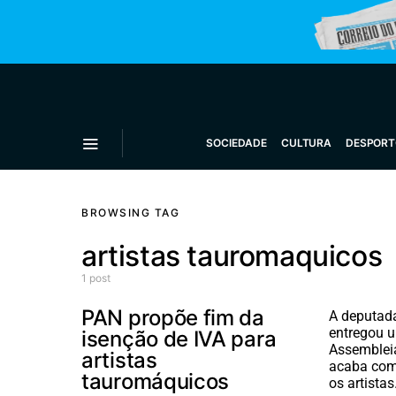
SOCIEDADE
CULTURA
DESPORT
BROWSING TAG
artistas tauromaquicos
1 post
PAN propõe fim da
A deputad
entregou u
isenção de IVA para
Assemblei
artistas
acaba com 
tauromáquicos
os artista