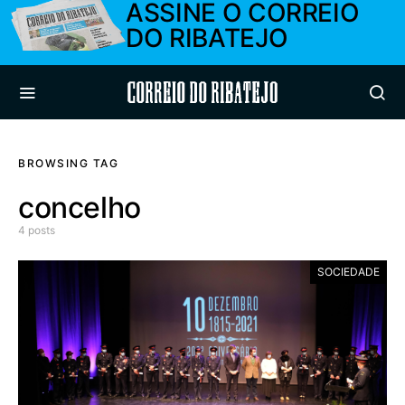
ASSINE O CORREIO
DO RIBATEJO
Correio do Ribatejo
BROWSING TAG
concelho
4 posts
SOCIEDADE