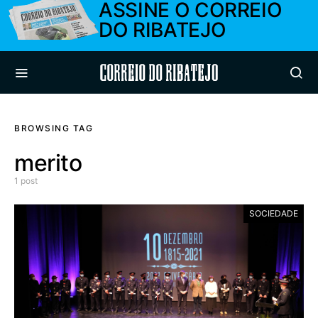
ASSINE O CORREIO
DO RIBATEJO
Correio do Ribatejo
BROWSING TAG
merito
1 post
SOCIEDADE