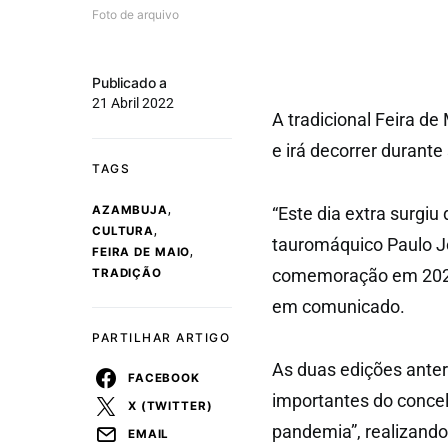
Foto de arquivo
Publicado a
21 Abril 2022
A tradicional Feira d
e irá decorrer durante
TAGS
,
AZAMBUJA
“Este dia extra surgiu
,
CULTURA
tauromáquico Paulo Jo
,
FEIRA DE MAIO
comemoração em 2022 d
TRADIÇÃO
em comunicado.
PARTILHAR ARTIGO
As duas edições anter
FACEBOOK
importantes do conce
X (TWITTER)
pandemia”, realizando
EMAIL