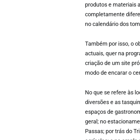
produtos e materiais 
completamente difere
no calendário dos to
Também por isso, o ob
actuais, quer na prog
criação de um site pr
modo de encarar o cer
No que se refere às l
diversões e as tasqui
espaços de gastronom
geral; no estacionamen
Passas; por trás do T