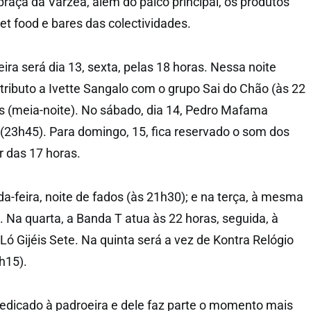
praça da Várzea, além do palco principal, os produtos
eet food e bares das colectividades.
Feira será dia 13, sexta, pelas 18 horas. Nessa noite
tributo a Ivette Sangalo com o grupo Sai do Chão (às 22
0’s (meia-noite). No sábado, dia 14, Pedro Mafama
23h45). Para domingo, 15, fica reservado o som dos
r das 17 horas.
-feira, noite de fados (às 21h30); e na terça, à mesma
. Na quarta, a Banda T atua às 22 horas, seguida, à
Ló Gijéis Sete. Na quinta será a vez de Kontra Relógio
h15).
 dedicado à padroeira e dele faz parte o momento mais