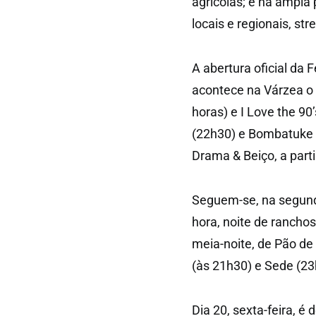
agrícolas; e na ampla 
locais e regionais, str
A abertura oficial da 
acontece na Várzea o 
horas) e I Love the 9
(22h30) e Bombatuke (
Drama & Beiço, a parti
Seguem-se, na segunda
hora, noite de ranchos
meia-noite, de Pão de 
(às 21h30) e Sede (23
Dia 20, sexta-feira, é