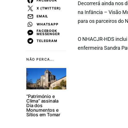
FACEBOOK
Decorrerá ainda nos d
X (TWITTER)
na Infância – Visão Mu
EMAIL
para os parceiros d
WHATSAPP
FACEBOOK
MESSENGER
O NHACJR-HDS inclui 
TELEGRAM
enfermeira Sandra Pau
NÃO PERCA...
“Património e
Clima” assinala
Dia dos
Monumentos e
Sítios em Tomar