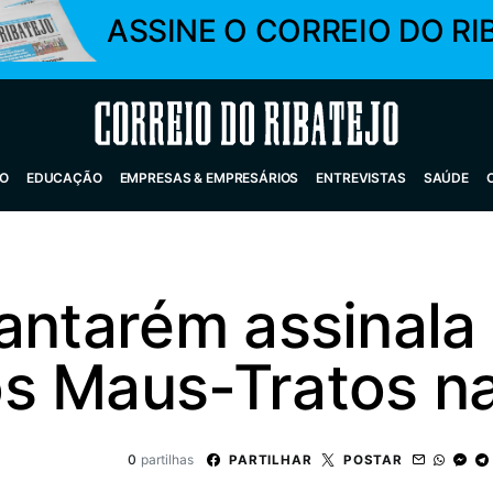
ASSINE O CORREIO DO RI
Correio do Ribatejo
O
EDUCAÇÃO
EMPRESAS & EMPRESÁRIOS
ENTREVISTAS
SAÚDE
Santarém assinala
s Maus-Tratos na
0
partilhas
PARTILHAR
POSTAR