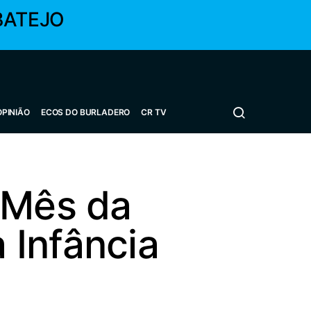
BATEJO
OPINIÃO
ECOS DO BURLADERO
CR TV
 Mês da
 Infância