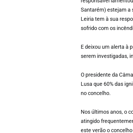
responsável lamentou 
Santarém) estejam a s
Leiria tem à sua resp
sofrido com os incênd
E deixou um alerta à p
serem investigadas, 
O presidente da Câmar
Lusa que 60% das igni
no concelho.
Nos últimos anos, o c
atingido frequenteme
este verão o concelho 