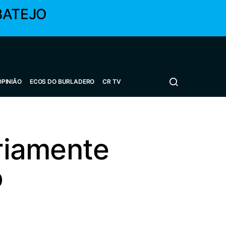
BATEJO
OPINIÃO
ECOS DO BURLADERO
CR TV
ariamente
o