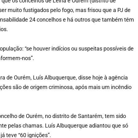
que os concelhos de Leiria e Ourém (distrito de
er muito fustigados pelo fogo, mas frisou que a PJ de
onsabilidade 24 concelhos e há outros que também têm
ios.
opulação: “se houver indícios ou suspeitas possíveis de
informem-nos”.
a de Ourém, Luís Albuquerque, disse hoje à agência
ções são de origem criminosa, após mais um incêndio
oncelho de Ourém, no distrito de Santarém, tem sido
nte pelas chamas. Luís Albuquerque adiantou que só
já teve “60 ignições”.