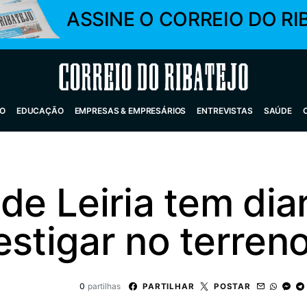
ASSINE O CORREIO DO RI
Correio do Ribatejo
O
EDUCAÇÃO
EMPRESAS & EMPRESÁRIOS
ENTREVISTAS
SAÚDE
 de Leiria tem di
estigar no terren
0
partilhas
PARTILHAR
POSTAR