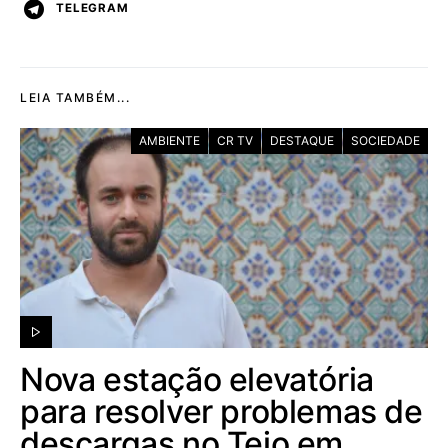
TELEGRAM
LEIA TAMBÉM...
AMBIENTE
CR TV
DESTAQUE
SOCIEDADE
Nova estação elevatória
para resolver problemas de
descargas no Tejo em