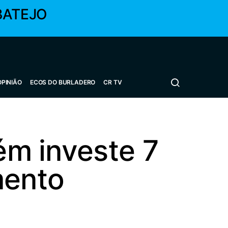
BATEJO
OPINIÃO
ECOS DO BURLADERO
CR TV
ém investe 7
mento