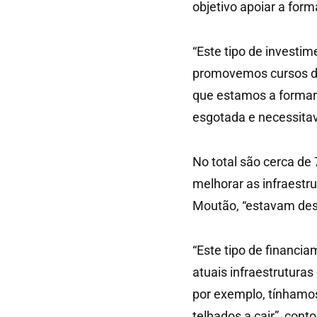
objetivo apoiar a form
“Este tipo de investim
promovemos cursos de
que estamos a formar
esgotada e necessitava
No total são cerca de
melhorar as infraestr
Moutão, “estavam desa
“Este tipo de financia
atuais infraestrutura
por exemplo, tínhamos
telhados a cair”, conto