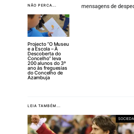
NÃO PERCA...
mensagens de despedi
Projecto “O Museu
e a Escola – À
Descoberta do
Concelho” leva
200 alunos do 3º
ano às freguesias
do Concelho de
Azambuja
LEIA TAMBÉM...
SOCIED