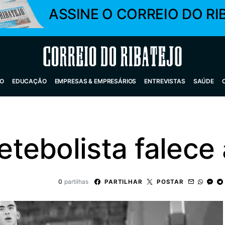
ASSINE O CORREIO DO RI
Correio do Ribatejo
O
EDUCAÇÃO
EMPRESAS & EMPRESÁRIOS
ENTREVISTAS
SAÚDE
tebolista falece 
0
partilhas
PARTILHAR
POSTAR