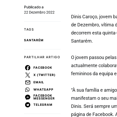
Publicado a
22 Dezembro 2022
Dinis Caroço, jovem ba
de Dezembro, vítima 
TAGS
decorrem esta quinta-f
Santarém.
SANTARÉM
O jovem passou pelas
PARTILHAR ARTIGO
actualmente colaborav
FACEBOOK
femininos da equipa e
X (TWITTER)
EMAIL
“À sua família e amig
WHATSAPP
FACEBOOK
manifestam o seu mai
MESSENGER
TELEGRAM
Dinis. Será sempre um
página de Facebook. A