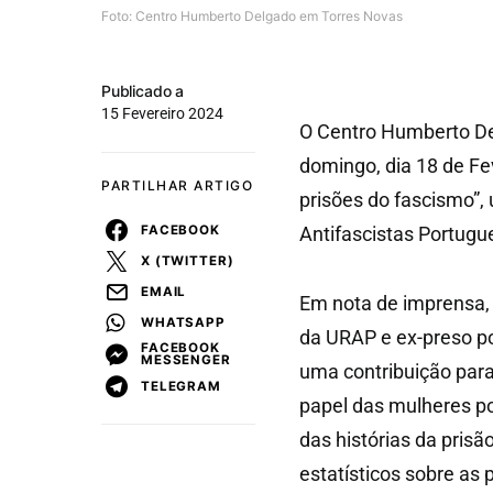
Foto: Centro Humberto Delgado em Torres Novas
Publicado a
15 Fevereiro 2024
O Centro Humberto De
domingo, dia 18 de Fev
PARTILHAR ARTIGO
prisões do fascismo”,
FACEBOOK
Antifascistas Portugu
X (TWITTER)
EMAIL
Em nota de imprensa, 
WHATSAPP
da URAP e ex-preso pol
FACEBOOK
MESSENGER
uma contribuição para
TELEGRAM
papel das mulheres po
das histórias da prisã
estatísticos sobre as 