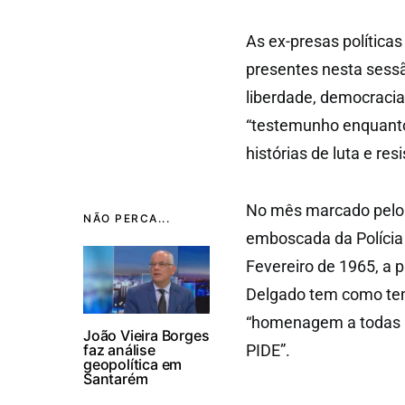
As ex-presas política
presentes nesta sessã
liberdade, democracia
“testemunho enquanto
histórias de luta e resi
No mês marcado pelo 
NÃO PERCA...
emboscada da Polícia 
Fevereiro de 1965, a
Delgado tem como tem
“homenagem a todas a
João Vieira Borges
faz análise
PIDE”.
geopolítica em
Santarém