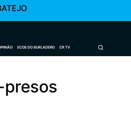
BATEJO
OPINIÃO
ECOS DO BURLADERO
CR TV
x-presos